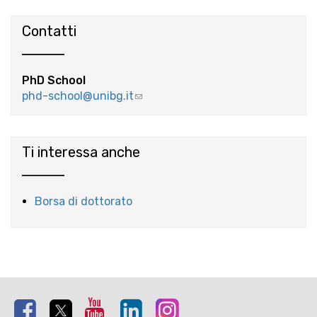
Contatti
PhD School
phd-school@unibg.it
(link
sends
e-
mail)
Ti interessa anche
Borsa di dottorato
Facebook
Twitter
Youtube
Linkedin
Instagram