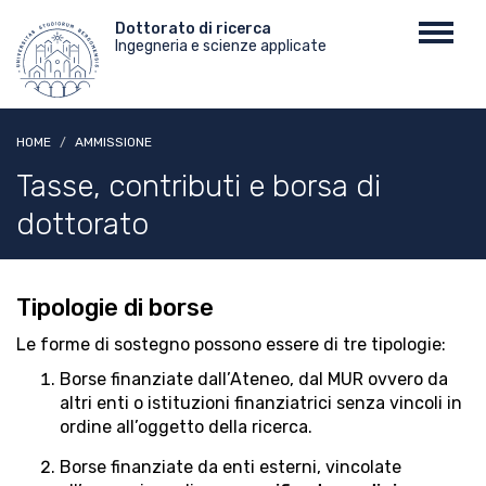
Salta
Menu
Dottorato di ricerca
Toggl
al
Ingegneria e scienze applicate
top
navig
contenuto
principale
HOME
AMMISSIONE
Tasse, contributi e borsa di
dottorato
Tipologie di borse
Le forme di sostegno possono essere di tre tipologie:
Borse finanziate dall’Ateneo, dal MUR ovvero da
altri enti o istituzioni finanziatrici senza vincoli in
ordine all’oggetto della ricerca.
Borse finanziate da enti esterni, vincolate