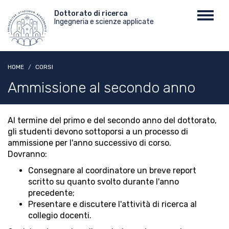
Salta
Menu
Dottorato di ricerca
Toggl
al
Ingegneria e scienze applicate
top
navig
contenuto
principale
HOME
CORSI
Ammissione al secondo anno
Al termine del primo e del secondo anno del dottorato,
gli studenti devono sottoporsi a un processo di
ammissione per l'anno successivo di corso.
Dovranno:
Consegnare al coordinatore un breve report
scritto su quanto svolto durante l'anno
precedente;
Presentare e discutere l'attività di ricerca al
collegio docenti.