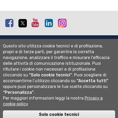
Facebook
Twitter
Youtube
Linkedin
Instagram
Mappa del sito
Questo sito utilizza cookie tecnici e di profilazione,
Normativa cookie
propri e di terze parti, per garantire la corretta
Informativa privacy
navigazione, analizzare il traffico e misurare l'efficacia
Cookie settings
delle attività di comunicazione istituzionale.
Puoi
rifiutare i cookie non necessari e di profilazione
Wi-fi
cliccando su
“Solo cookie tecnici”
.
Puoi scegliere di
Webmail
acconsentirne l’utilizzo cliccando su
“Accetta tutti”
oppure puoi personalizzare le tue scelte cliccando su
“Personalizza”
.
Per maggiori informazioni leggi la nostra
Privacy e
Università degli studi di Bergamo
cookie policy
via Salvecchio 19
24129 Bergamo
Cod. Fiscale 80004350163
Solo cookie tecnici
P.IVA 01612800167