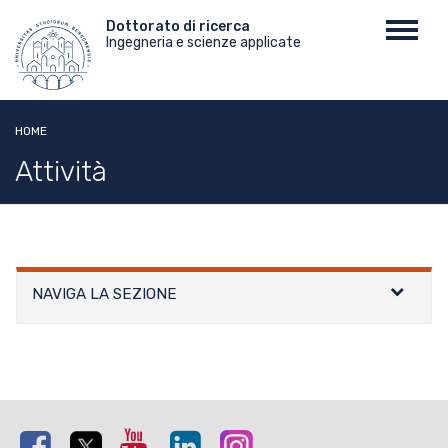
Salta
Menu
Dottorato di ricerca
Toggl
al
Ingegneria e scienze applicate
top
navig
contenuto
principale
HOME
Attività
NAVIGA LA SEZIONE
Facebook
Twitter
Youtube
Linkedin
Instagram