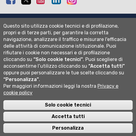
Mappa del sito
Questo sito utilizza cookie tecnici e di profilazione,
Normativa cookie
propri e di terze parti, per garantire la corretta
Informativa privacy
navigazione, analizzare il traffico e misurare l'efficacia
Cookie settings
delle attività di comunicazione istituzionale.
Puoi
rifiutare i cookie non necessari e di profilazione
Wi-fi
cliccando su
“Solo cookie tecnici”
.
Puoi scegliere di
Webmail
acconsentirne l’utilizzo cliccando su
“Accetta tutti”
oppure puoi personalizzare le tue scelte cliccando su
“Personalizza”
.
Per maggiori informazioni leggi la nostra
Privacy e
Università degli studi di Bergamo
cookie policy
via Salvecchio 19
24129 Bergamo
Cod. Fiscale 80004350163
Solo cookie tecnici
P.IVA 01612800167
Centralino 035 2052111
Accetta tutti
Personalizza