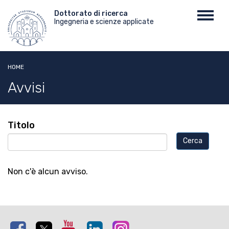
Salta
Menu
Dottorato di ricerca
Toggl
al
Ingegneria e scienze applicate
top
navig
contenuto
principale
HOME
Avvisi
Titolo
Non c'è alcun avviso.
Facebook
Twitter
Youtube
Linkedin
Instagram