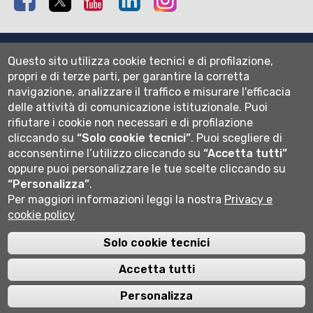
Mappa del sito
Questo sito utilizza cookie tecnici e di profilazione,
Normativa cookie
propri e di terze parti, per garantire la corretta
Informativa privacy
navigazione, analizzare il traffico e misurare l'efficacia
Cookie settings
delle attività di comunicazione istituzionale.
Puoi
rifiutare i cookie non necessari e di profilazione
Wi-fi
cliccando su
“Solo cookie tecnici”
.
Puoi scegliere di
Webmail
acconsentirne l’utilizzo cliccando su
“Accetta tutti”
oppure puoi personalizzare le tue scelte cliccando su
“Personalizza”
.
Per maggiori informazioni leggi la nostra
Privacy e
Università degli studi di Bergamo
cookie policy
via Salvecchio 19
24129 Bergamo
Cod. Fiscale 80004350163
Solo cookie tecnici
P.IVA 01612800167
Centralino 035 2052111
Accetta tutti
Personalizza