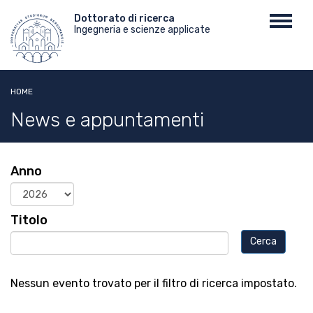
Salta
Menu
Dottorato di ricerca
Toggl
al
Ingegneria e scienze applicate
top
navig
contenuto
principale
HOME
News e appuntamenti
Anno
Anno
Titolo
Nessun evento trovato per il filtro di ricerca impostato.